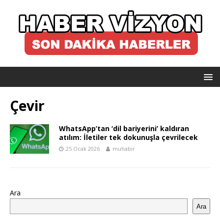
Çevir
WhatsApp’tan ‘dil bariyerini’ kaldıran
atılım: İletiler tek dokunuşla çevrilecek
25 Ocak 2026
muhabir
Ara
Ara