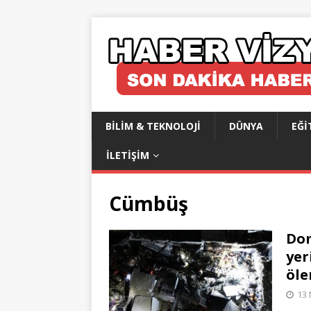
BILIM & TEKNOLOJI
DÜNYA
EĞI
İLETIŞIM
Cümbüş
Dom
yer
öle
13 