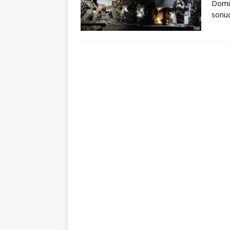
Domin
sonuc