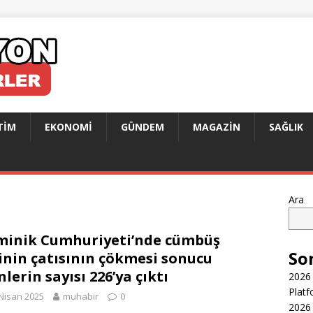
TIM
EKONOMI
GÜNDEM
MAGAZIN
SAĞLIK
Ara
inik Cumhuriyeti’nde cümbüş
So
inin çatısının çökmesi sonucu
nlerin sayısı 226’ya çıktı
2026 
Platf
Nisan 2025
muhabir
0
2026 