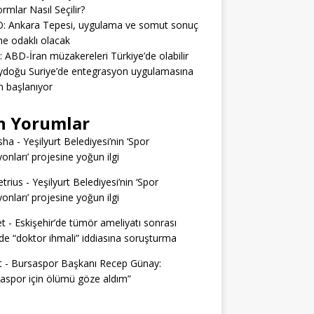
ormlar Nasıl Seçilir?
: Ankara Tepesi, uygulama ve somut sonuç
e odaklı olacak
: ABD-İran müzakereleri Türkiye’de olabilir
ydoğu Suriye’de entegrasyon uygulamasına
 başlanıyor
n Yorumlar
sha
-
Yeşilyurt Belediyesi’nin ‘Spor
yonları’ projesine yoğun ilgi
trius
-
Yeşilyurt Belediyesi’nin ‘Spor
yonları’ projesine yoğun ilgi
t
-
Eskişehir’de tümör ameliyatı sonrası
e “doktor ihmali” iddiasına soruşturma
t
-
Bursaspor Başkanı Recep Günay:
aspor için ölümü göze aldım”