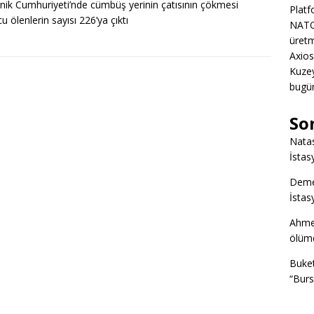
ik Cumhuriyeti’nde cümbüş yerinin çatısının çökmesi
Platf
u ölenlerin sayısı 226’ya çıktı
NATO
üretm
Axios
Kuze
bugün
So
Nata
İstas
Deme
İstas
Ahme
ölümd
Buke
“Burs