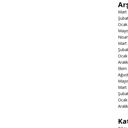
Ar
Mart
Şuba
Ocak
Mayı
Nisa
Mart
Şuba
Ocak
Aralı
Ekim
Ağus
Mayı
Mart
Şuba
Ocak
Aralı
Ka