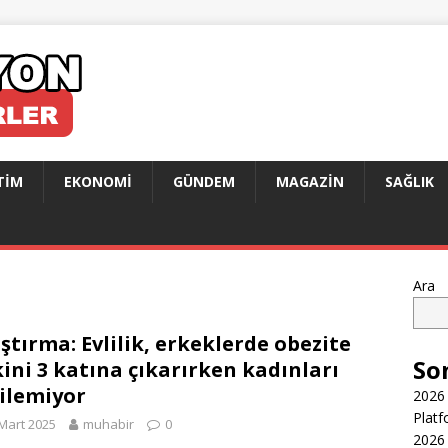
TIM
EKONOMI
GÜNDEM
MAGAZIN
SAĞLIK
Ara
ştırma: Evlilik, erkeklerde obezite
So
kini 3 katına çıkarırken kadınları
ilemiyor
2026 
Platf
Mart 2025
muhabir
0
2026 