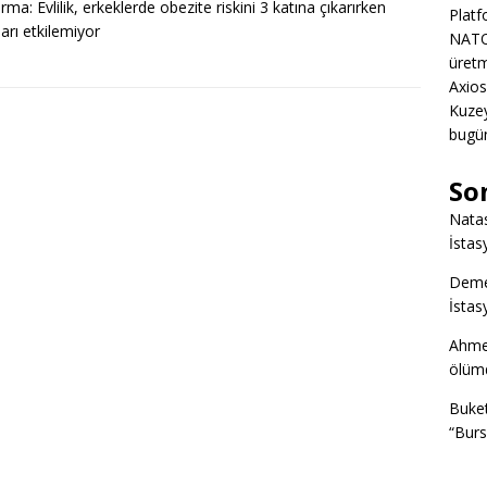
rma: Evlilik, erkeklerde obezite riskini 3 katına çıkarırken
Platf
ları etkilemiyor
NATO
üretm
Axios
Kuze
bugün
So
Nata
İstas
Deme
İstas
Ahme
ölümd
Buke
“Burs