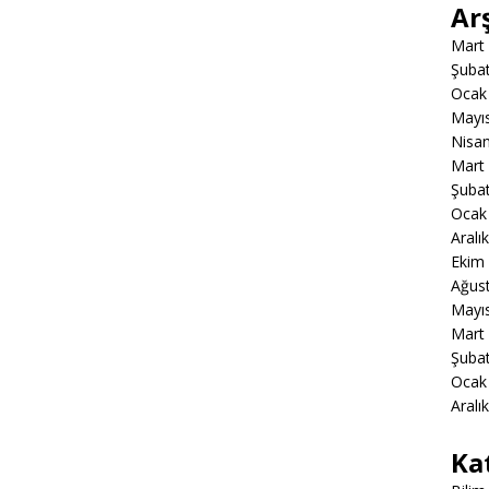
Ar
Mart
Şuba
Ocak
Mayı
Nisa
Mart
Şuba
Ocak
Aralı
Ekim
Ağus
Mayı
Mart
Şuba
Ocak
Aralı
Ka