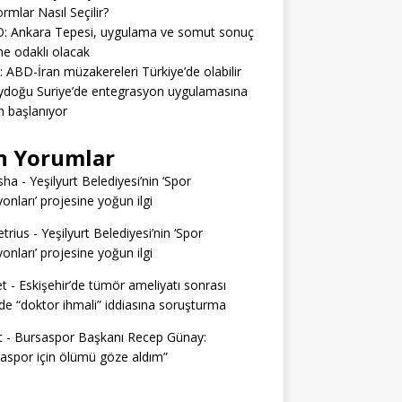
ormlar Nasıl Seçilir?
: Ankara Tepesi, uygulama ve somut sonuç
e odaklı olacak
: ABD-İran müzakereleri Türkiye’de olabilir
ydoğu Suriye’de entegrasyon uygulamasına
 başlanıyor
n Yorumlar
sha
-
Yeşilyurt Belediyesi’nin ‘Spor
yonları’ projesine yoğun ilgi
trius
-
Yeşilyurt Belediyesi’nin ‘Spor
yonları’ projesine yoğun ilgi
t
-
Eskişehir’de tümör ameliyatı sonrası
e “doktor ihmali” iddiasına soruşturma
t
-
Bursaspor Başkanı Recep Günay:
aspor için ölümü göze aldım”