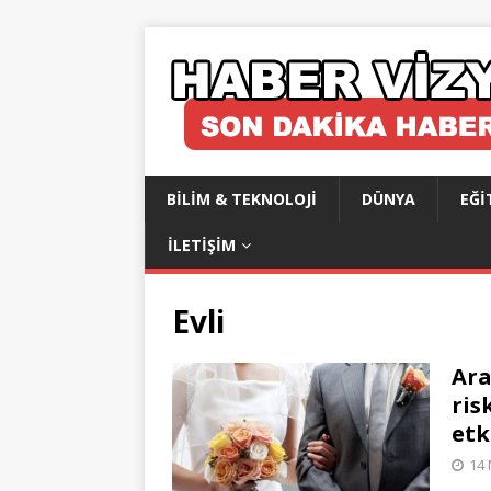
BILIM & TEKNOLOJI
DÜNYA
EĞI
İLETIŞIM
Evli
Ara
ris
etk
14 