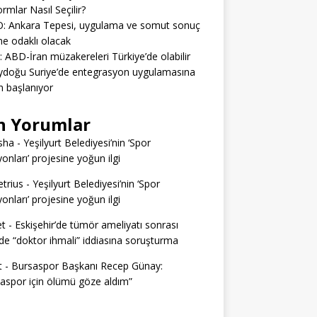
ormlar Nasıl Seçilir?
: Ankara Tepesi, uygulama ve somut sonuç
e odaklı olacak
: ABD-İran müzakereleri Türkiye’de olabilir
ydoğu Suriye’de entegrasyon uygulamasına
 başlanıyor
n Yorumlar
sha
-
Yeşilyurt Belediyesi’nin ‘Spor
yonları’ projesine yoğun ilgi
trius
-
Yeşilyurt Belediyesi’nin ‘Spor
yonları’ projesine yoğun ilgi
t
-
Eskişehir’de tümör ameliyatı sonrası
e “doktor ihmali” iddiasına soruşturma
t
-
Bursaspor Başkanı Recep Günay:
aspor için ölümü göze aldım”