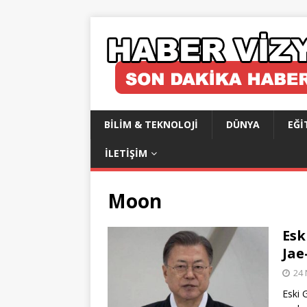
BILIM & TEKNOLOJI
DÜNYA
EĞI
İLETIŞIM
Moon
Esk
Jae
24 
Eski 