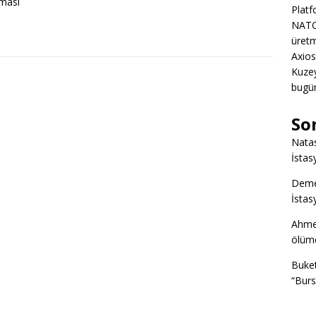
ması
Platf
NATO
üretm
Axios
Kuze
bugün
So
Nata
İstas
Deme
İstas
Ahme
ölümd
Buke
“Burs