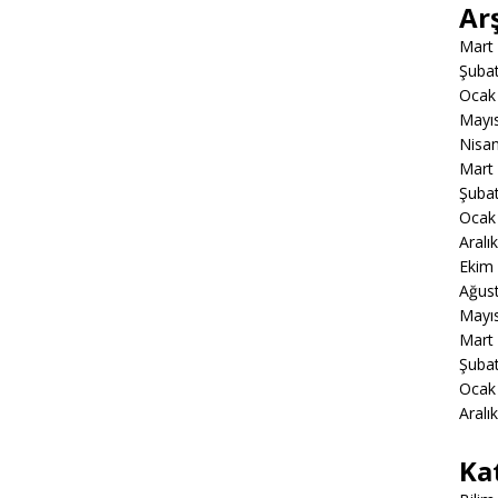
Ar
Mart
Şuba
Ocak
Mayı
Nisa
Mart
Şuba
Ocak
Aralı
Ekim
Ağus
Mayı
Mart
Şuba
Ocak
Aralı
Ka