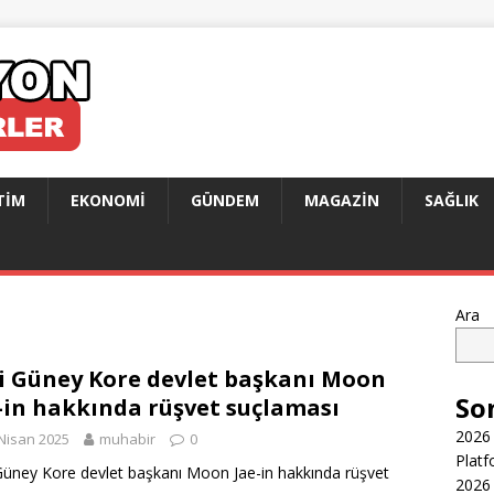
TIM
EKONOMI
GÜNDEM
MAGAZIN
SAĞLIK
Ara
i Güney Kore devlet başkanı Moon
So
-in hakkında rüşvet suçlaması
2026 
Nisan 2025
muhabir
0
Platf
Güney Kore devlet başkanı Moon Jae-in hakkında rüşvet
2026 