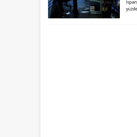
İspan
yüzde