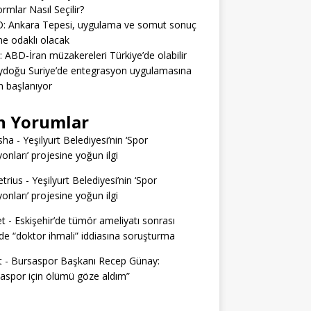
ormlar Nasıl Seçilir?
: Ankara Tepesi, uygulama ve somut sonuç
e odaklı olacak
: ABD-İran müzakereleri Türkiye’de olabilir
ydoğu Suriye’de entegrasyon uygulamasına
 başlanıyor
n Yorumlar
sha
-
Yeşilyurt Belediyesi’nin ‘Spor
yonları’ projesine yoğun ilgi
trius
-
Yeşilyurt Belediyesi’nin ‘Spor
yonları’ projesine yoğun ilgi
t
-
Eskişehir’de tümör ameliyatı sonrası
e “doktor ihmali” iddiasına soruşturma
t
-
Bursaspor Başkanı Recep Günay:
aspor için ölümü göze aldım”