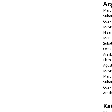
Ar
Mart
Şuba
Ocak
Mayı
Nisa
Mart
Şuba
Ocak
Aralı
Ekim
Ağus
Mayı
Mart
Şuba
Ocak
Aralı
Ka