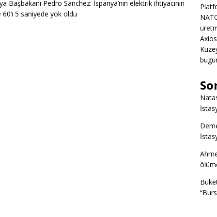
ya Başbakanı Pedro Sanchez: İspanya’nın elektrik ihtiyacının
Platf
 60’ı 5 saniyede yok oldu
NATO
üretm
Axios
Kuze
bugün
So
Nata
İstas
Deme
İstas
Ahme
ölümd
Buke
“Burs