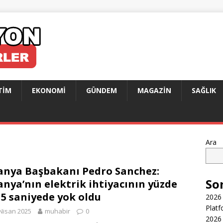
TIM
EKONOMI
GÜNDEM
MAGAZIN
SAĞLIK
Ara
anya Başbakanı Pedro Sanchez:
So
anya’nın elektrik ihtiyacının yüzde
ı 5 saniyede yok oldu
2026 
Platf
Nisan 2025
muhabir
0
2026 