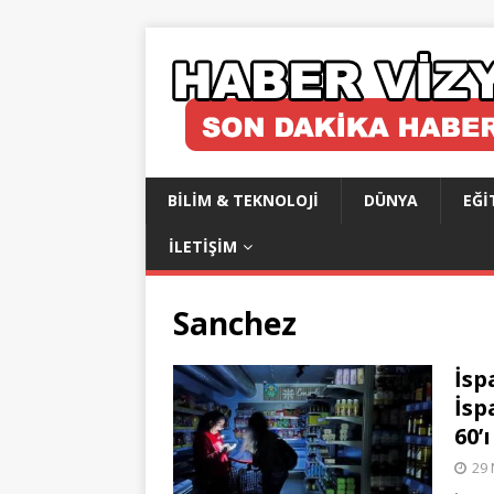
BILIM & TEKNOLOJI
DÜNYA
EĞI
İLETIŞIM
Sanchez
İsp
İsp
60’
29 