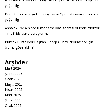
Natasha
-
Yeşilyurt Belediyesi’nin ‘Spor İstasyonları’ projesine
yoğun ilgi
Demetrius
-
Yeşilyurt Belediyesi’nin ‘Spor İstasyonları’ projesine
yoğun ilgi
Ahmet
-
Eskişehir’de tümör ameliyatı sonrası ölümde “doktor
ihmali” iddiasına soruşturma
Buket
-
Bursaspor Başkanı Recep Günay: “Bursaspor için
ölümü göze aldım”
Arşivler
Mart 2026
Şubat 2026
Ocak 2026
Mayıs 2025
Nisan 2025
Mart 2025
Şubat 2025
Ocak 2025