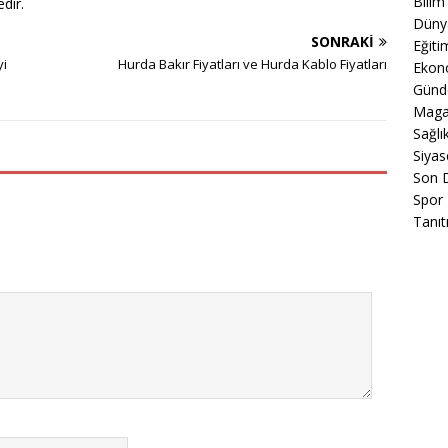
Bilim
dir.
Düny
SONRAKI
Eğiti
yi
Hurda Bakır Fiyatları ve Hurda Kablo Fiyatları
Ekon
Gün
Maga
Sağlı
Siyas
Son 
Spor
Tanıt