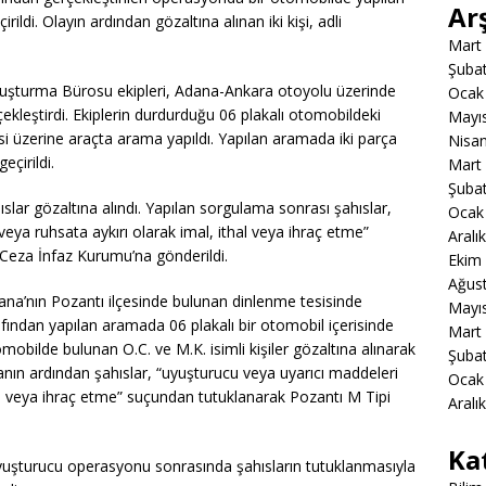
Ar
i. Olayın ardından gözaltına alınan iki kişi, adli
Mart
Şuba
uşturma Bürosu ekipleri, Adana-Ankara otoyolu üzerinde
Ocak
kleştirdi. Ekiplerin durdurduğu 06 plakalı otomobildeki
Mayı
si üzerine araçta arama yapıldı. Yapılan aramada iki parça
Nisa
çirildi.
Mart
Şuba
ıslar gözaltına alındı. Yapılan sorgulama sonrası şahıslar,
Ocak
eya ruhsata aykırı olarak imal, ithal veya ihraç etme”
Aralı
Ceza İnfaz Kurumu’na gönderildi.
Ekim
Ağus
ana’nın Pozantı ilçesinde bulunan dinlenme tesisinde
Mayı
afından yapılan aramada 06 plakalı bir otomobil içerisinde
Mart
obilde bulunan O.C. ve M.K. isimli kişiler gözaltına alınarak
Şuba
nın ardından şahıslar, “uyuşturucu veya uyarıcı maddeleri
Ocak
hal veya ihraç etme” suçundan tutuklanarak Pozantı M Tipi
Aralı
Ka
 uyuşturucu operasyonu sonrasında şahısların tutuklanmasıyla