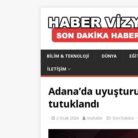
BILIM & TEKNOLOJI
DÜNYA
EĞI
İLETIŞIM
Adana’da uyuşturu
tutuklandı
2 Ocak 2024
muhabir
Son Dakika