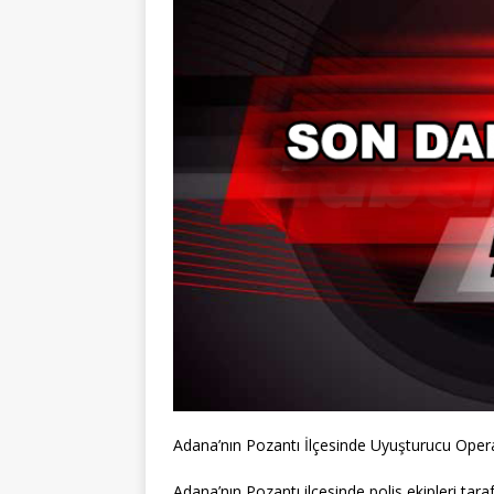
Adana’nın Pozantı İlçesinde Uyuşturucu Oper
Adana’nın Pozantı ilçesinde polis ekipleri tar