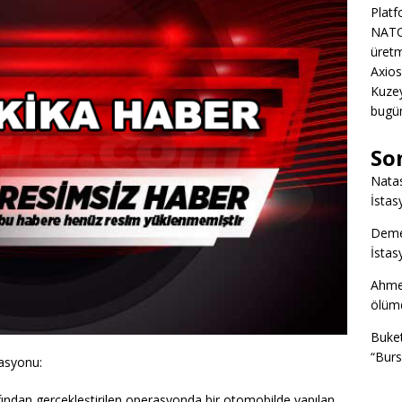
Platf
NATO
üretm
Axios
Kuze
bugün
So
Nata
İstas
Deme
İstas
Ahme
ölümd
Buke
“Burs
asyonu:
afından gerçekleştirilen operasyonda bir otomobilde yapılan