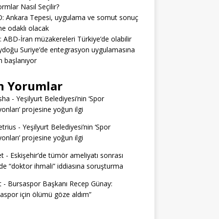
ormlar Nasıl Seçilir?
: Ankara Tepesi, uygulama ve somut sonuç
e odaklı olacak
: ABD-İran müzakereleri Türkiye’de olabilir
ydoğu Suriye’de entegrasyon uygulamasına
 başlanıyor
n Yorumlar
sha
-
Yeşilyurt Belediyesi’nin ‘Spor
yonları’ projesine yoğun ilgi
trius
-
Yeşilyurt Belediyesi’nin ‘Spor
yonları’ projesine yoğun ilgi
t
-
Eskişehir’de tümör ameliyatı sonrası
e “doktor ihmali” iddiasına soruşturma
t
-
Bursaspor Başkanı Recep Günay:
aspor için ölümü göze aldım”