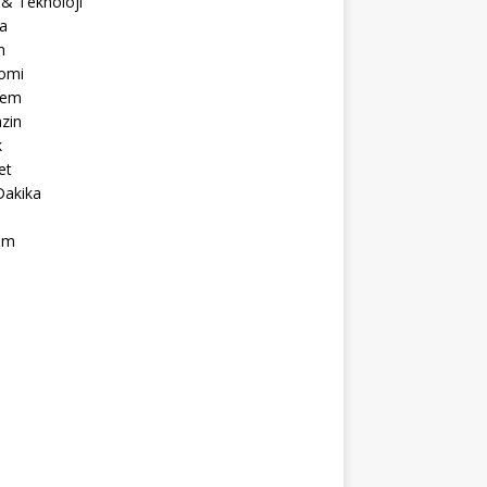
 & Teknoloji
a
m
omi
dem
zin
k
et
Dakika
ım