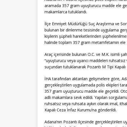
aramada 357 gram uyuşturucu madde ele geçirild
makamlarca tutuklandı.
İlçe Emniyet Müdürlüğü Suç Araştırma ve Sor
bulunan bir dinlenme tesisinde uygulama gerçe
kişilerin şüpheli hareketlerinden şüphelenilme
halinde toplam 357 gram metamfetamin ele ge
Araç içerisinde bulunan O.C. ve M.K. isimli şah
“uyuşturucu veya uyarıcı maddeleri ruhsatsız v
suçundan tutuklanarak Pozantı M Tipi Kapalı 
İHA tarafından aktarılan gelişmelere göre, Ad
gerçekleştirilen uygulamada polis ekipleri tar
357 gram uyuşturucu madde ele geçirildi. Otom
adli makamlara sevk edildi. Yapılan sorgulama
ruhsatsız veya ruhsata aykırı olarak imal, it
Kapalı Ceza İnfaz Kurumu’na gönderildi.
Adana’nın Pozantı ilçesinde gerçekleştirilen