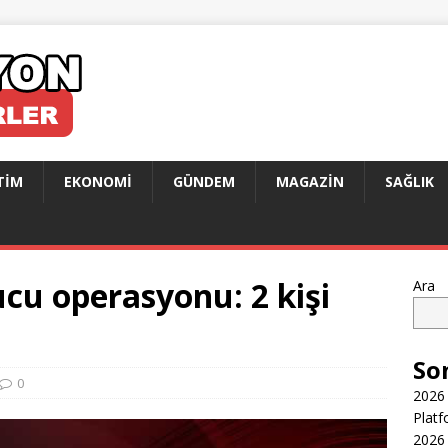
TIM
EKONOMI
GÜNDEM
MAGAZIN
SAĞLIK
cu operasyonu: 2 kişi
Ara
So
0
2026 
Platf
2026 