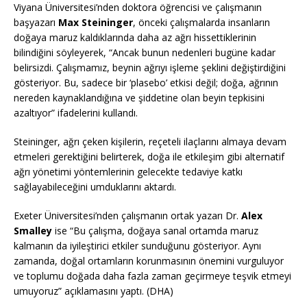
Viyana Üniversitesi’nden doktora öğrencisi ve çalışmanın
başyazarı
Max Steininger
, önceki çalışmalarda insanların
doğaya maruz kaldıklarında daha az ağrı hissettiklerinin
bilindiğini söyleyerek, “Ancak bunun nedenleri bugüne kadar
belirsizdi. Çalışmamız, beynin ağrıyı işleme şeklini değiştirdiğini
gösteriyor. Bu, sadece bir ‘plasebo’ etkisi değil; doğa, ağrının
nereden kaynaklandığına ve şiddetine olan beyin tepkisini
azaltıyor” ifadelerini kullandı.
Steininger, ağrı çeken kişilerin, reçeteli ilaçlarını almaya devam
etmeleri gerektiğini belirterek, doğa ile etkileşim gibi alternatif
ağrı yönetimi yöntemlerinin gelecekte tedaviye katkı
sağlayabileceğini umduklarını aktardı.
Exeter Üniversitesi’nden çalışmanın ortak yazarı Dr.
Alex
Smalley
ise “Bu çalışma, doğaya sanal ortamda maruz
kalmanın da iyileştirici etkiler sunduğunu gösteriyor. Aynı
zamanda, doğal ortamların korunmasının önemini vurguluyor
ve toplumu doğada daha fazla zaman geçirmeye teşvik etmeyi
umuyoruz” açıklamasını yaptı. (DHA)