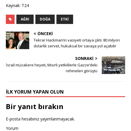
Kaynak: T24
AĞRI
DOĞA
ETKI
ÖNCEKI
Tekrar Hackman’ın vasiyeti ortaya çıktı: 80 milyon
dolarlık servet, hukuksal bir savaşa yol açabilir
SONRAKI
İsrail müzakere heyeti, Mısırlı yetkililerle Gazze’deki
rehineleri görüştü
İLK YORUM YAPAN OLUN
Bir yanıt bırakın
E-posta hesabınız yayımlanmayacak.
Yorum