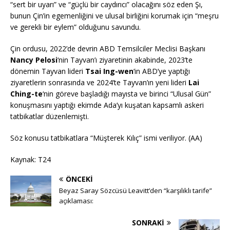
“sert bir uyarı” ve “güçlü bir caydırıcı” olacağını söz eden Şı,
bunun Çin’in egemenliğini ve ulusal birliğini korumak için “meşru
ve gerekli bir eylem” olduğunu savundu.
Çin ordusu, 2022’de devrin ABD Temsilciler Meclisi Başkanı
Nancy Pelosi
‘nin Tayvan’ı ziyaretinin akabinde, 2023’te
dönemin Tayvan lideri
Tsai Ing-wen
‘in ABD’ye yaptığı
ziyaretlerin sonrasında ve 2024’te Tayvan’ın yeni lideri
Lai
Ching-te
‘nin göreve başladığı mayısta ve birinci “Ulusal Gün”
konuşmasını yaptığı ekimde Ada’yı kuşatan kapsamlı askeri
tatbikatlar düzenlemişti.
Söz konusu tatbikatlara “Müşterek Kılıç” ismi veriliyor. (AA)
Kaynak: T24
ÖNCEKI
Beyaz Saray Sözcüsü Leavitt’den “karşılıklı tarife”
açıklaması:
SONRAKI