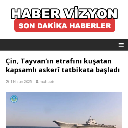
Çin, Tayvan’ın etrafını kuşatan
kapsamlı askerî tatbikata başladı
1 Nisan 2025
muhabir