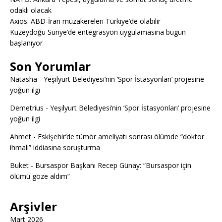
odaklı olacak
Axios: ABD-İran müzakereleri Türkiye’de olabilir
Kuzeydoğu Suriye’de entegrasyon uygulamasına bugün
başlanıyor
Son Yorumlar
Natasha
-
Yeşilyurt Belediyesi’nin ‘Spor İstasyonları’ projesine
yoğun ilgi
Demetrius
-
Yeşilyurt Belediyesi’nin ‘Spor İstasyonları’ projesine
yoğun ilgi
Ahmet
-
Eskişehir’de tümör ameliyatı sonrası ölümde “doktor
ihmali” iddiasına soruşturma
Buket
-
Bursaspor Başkanı Recep Günay: “Bursaspor için
ölümü göze aldım”
Arşivler
Mart 2026