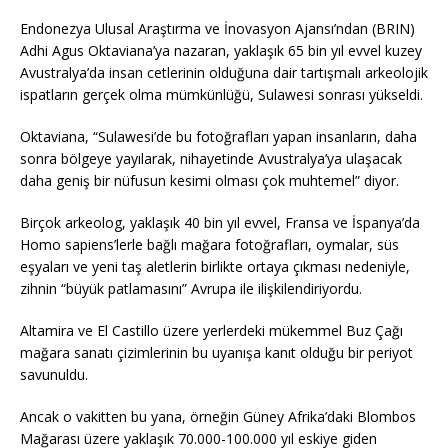
Endonezya Ulusal Araştırma ve İnovasyon Ajansı’ndan (BRIN)
Adhi Agus Oktaviana’ya nazaran, yaklaşık 65 bin yıl evvel kuzey
Avustralya’da insan cetlerinin olduğuna dair tartışmalı arkeolojik
ispatların gerçek olma mümkünlüğü, Sulawesi sonrası yükseldi.
Oktaviana, “Sulawesi’de bu fotoğrafları yapan insanların, daha
sonra bölgeye yayılarak, nihayetinde Avustralya’ya ulaşacak
daha geniş bir nüfusun kesimi olması çok muhtemel” diyor.
Birçok arkeolog, yaklaşık 40 bin yıl evvel, Fransa ve İspanya’da
Homo sapiens’lerle bağlı mağara fotoğrafları, oymalar, süs
eşyaları ve yeni taş aletlerin birlikte ortaya çıkması nedeniyle,
zihnin “büyük patlamasını” Avrupa ile ilişkilendiriyordu.
Altamira ve El Castillo üzere yerlerdeki mükemmel Buz Çağı
mağara sanatı çizimlerinin bu uyanışa kanıt olduğu bir periyot
savunuldu.
Ancak o vakitten bu yana, örneğin Güney Afrika’daki Blombos
Mağarası üzere yaklaşık 70.000-100.000 yıl eskiye giden