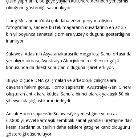
çizim yapmanın, bölgeye yayılan kültürlere derinden yerleşmiş
olduğunu gösterdiği savunuluyor.
Liang Metanduno’daki çok daha erken periyoda ilişkin
fotoğrafların, sadece bu tek mağaranın duvarlarının en az 35
bin yıl boyunca sanatsal çizimlere yüzey olduğunu gösterdiğine
inanılıyor.
Sulawesi Adası’nın Asya anakarası ile mega kıta Sahul ortasında
yer alıyor olması, Avustralya Aborjinlerinin cetlerinin göçü
konusunda da direkt sonuçları olduğuna işaret ediliyor.
Büyük ölçüde DNA çalışmaları ve arkeolojik çalışmalara
dayanan hakim görüş, Homo sapiens’in, Avustralya-Yeni Gine’yi
oluşturan antik kara kütlesi Sahul’a birinci olarak yaklaşık 50 bin
yıl evvel ulaştığı istikametindeydi.
Ancak Homo sapiens’in Sulawesi’ye yerleştiğine ve en az
67.800 yıl evvel karmaşık sembolik sanat yapıtları ürettiğine dair
kesin ispatların bu tarihin daha eskilere gittiğine kanıt olduğunu
gösterdiği düşünülüyor.