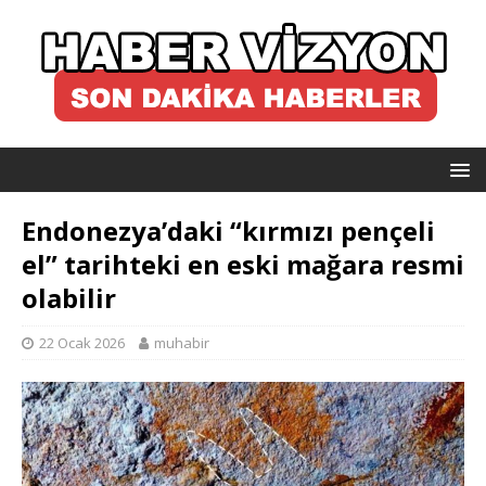
Endonezya’daki “kırmızı pençeli
el” tarihteki en eski mağara resmi
olabilir
22 Ocak 2026
muhabir