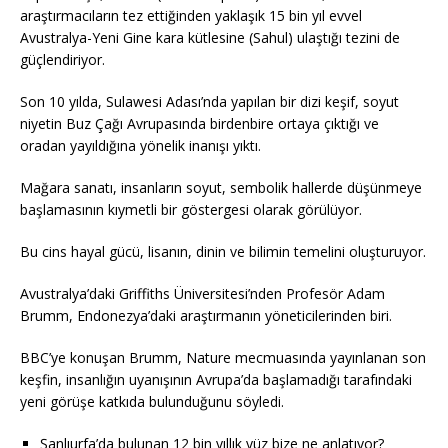
araştırmacıların tez ettiğinden yaklaşık 15 bin yıl evvel
Avustralya-Yeni Gine kara kütlesine (Sahul) ulaştığı tezini de
güçlendiriyor.
Son 10 yılda, Sulawesi Adası’nda yapılan bir dizi keşif, soyut
niyetin Buz Çağı Avrupasında birdenbire ortaya çıktığı ve
oradan yayıldığına yönelik inanışı yıktı.
Mağara sanatı, insanların soyut, sembolik hallerde düşünmeye
başlamasının kıymetli bir göstergesi olarak görülüyor.
Bu cins hayal gücü, lisanın, dinin ve bilimin temelini oluşturuyor.
Avustralya’daki Griffiths Üniversitesi’nden Profesör Adam
Brumm, Endonezya’daki araştırmanın yöneticilerinden biri.
BBC’ye konuşan Brumm, Nature mecmuasında yayınlanan son
keşfin, insanlığın uyanışının Avrupa’da başlamadığı tarafındaki
yeni görüşe katkıda bulunduğunu söyledi.
Şanlıurfa’da bulunan 12 bin yıllık yüz bize ne anlatıyor?