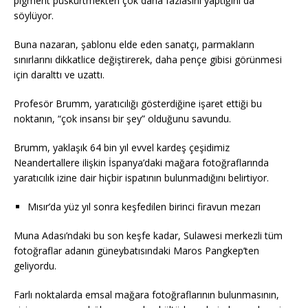
pigment püskürtmekten çok daha fazlasını yaptığını da
söylüyor.
Buna nazaran, şablonu elde eden sanatçı, parmakların
sınırlarını dikkatlice değiştirerek, daha pençe gibisi görünmesi
için daralttı ve uzattı.
Profesör Brumm, yaratıcılığı gösterdiğine işaret ettiği bu
noktanın, “çok insansı bir şey” olduğunu savundu.
Brumm, yaklaşık 64 bin yıl evvel kardeş çeşidimiz
Neandertallere ilişkin İspanya’daki mağara fotoğraflarında
yaratıcılık izine dair hiçbir ispatının bulunmadığını belirtiyor.
Mısır’da yüz yıl sonra keşfedilen birinci firavun mezarı
Muna Adası’ndaki bu son keşfe kadar, Sulawesi merkezli tüm
fotoğraflar adanın güneybatısındaki Maros Pangkep’ten
geliyordu.
Farlı noktalarda emsal mağara fotoğraflarının bulunmasının,