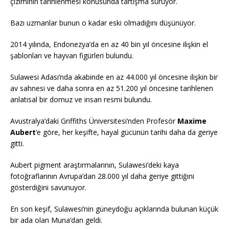
çiziminin tarihlenmesi konusunda tartışma sürüyor.
Bazı uzmanlar bunun o kadar eski olmadığını düşünüyor.
2014 yılında, Endonezya’da en az 40 bin yıl öncesine ilişkin el
şablonları ve hayvan figürleri bulundu.
Sulawesi Adası’nda akabinde en az 44.000 yıl öncesine ilişkin bir
av sahnesi ve daha sonra en az 51.200 yıl öncesine tarihlenen
anlatısal bir domuz ve insan resmi bulundu.
Avustralya’daki Griffiths Üniversitesi’nden Profesör
Maxime
Aubert
‘e göre, her keşifte, hayal gücünün tarihi daha da geriye
gitti.
Aubert pigment araştırmalarının, Sulawesi’deki kaya
fotoğraflarının Avrupa’dan 28.000 yıl daha geriye gittiğini
gösterdiğini savunuyor.
En son keşif, Sulawesi’nin güneydoğu açıklarında bulunan küçük
bir ada olan Muna’dan geldi.