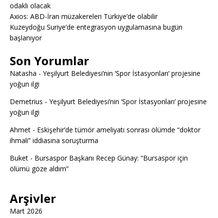
odaklı olacak
Axios: ABD-İran müzakereleri Türkiye’de olabilir
Kuzeydoğu Suriye’de entegrasyon uygulamasına bugün
başlanıyor
Son Yorumlar
Natasha
-
Yeşilyurt Belediyesi’nin ‘Spor İstasyonları’ projesine
yoğun ilgi
Demetrius
-
Yeşilyurt Belediyesi’nin ‘Spor İstasyonları’ projesine
yoğun ilgi
Ahmet
-
Eskişehir’de tümör ameliyatı sonrası ölümde “doktor
ihmali” iddiasına soruşturma
Buket
-
Bursaspor Başkanı Recep Günay: “Bursaspor için
ölümü göze aldım”
Arşivler
Mart 2026