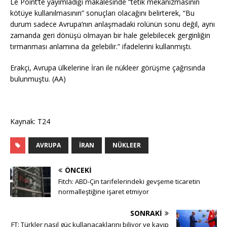
Le Point’te yayımladığı makalesinde “tetik mekanizmasının
kötüye kullanılmasının” sonuçları olacağını belirterek, “Bu
durum sadece Avrupa’nın anlaşmadaki rolünün sonu değil, aynı
zamanda geri dönüşü olmayan bir hale gelebilecek gerginliğin
tırmanması anlamına da gelebilir.” ifadelerini kullanmıştı.
Erakçi, Avrupa ülkelerine İran ile nükleer görüşme çağrısında
bulunmuştu. (AA)
Kaynak: T24
AVRUPA
İRAN
NÜKLEER
ÖNCEKI
Fitch: ABD-Çin tarifelerindeki gevşeme ticaretin
normalleştiğine işaret etmiyor
SONRAKI
FT: Türkler nasıl güç kullanacaklarını biliyor ve kayıp