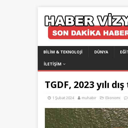
BILIM & TEKNOLOJI
DÜNYA
EĞI
İLETIŞIM
TGDF, 2023 yılı dış 
1 Şubat 2024
muhabir
Ekonomi