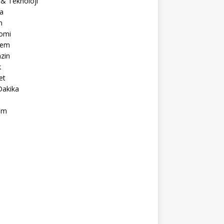
 & Teknoloji
a
m
omi
dem
zin
k
et
Dakika
ım