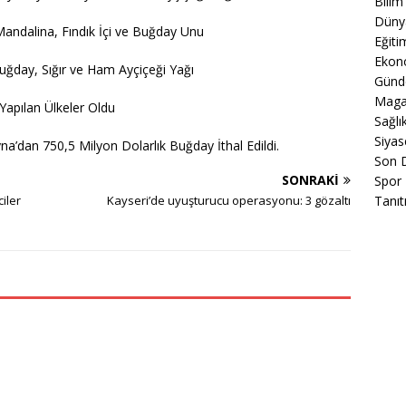
Bilim
Düny
Mandalina, Fındık İçi ve Buğday Unu
Eğiti
Ekon
Buğday, Sığır ve Ham Ayçiçeği Yağı
Gün
Maga
Yapılan Ülkeler Oldu
Sağlı
Siyas
a’dan 750,5 Milyon Dolarlık Buğday İthal Edildi.
Son 
SONRAKI
Spor
iler
Kayseri’de uyuşturucu operasyonu: 3 gözaltı
Tanıt