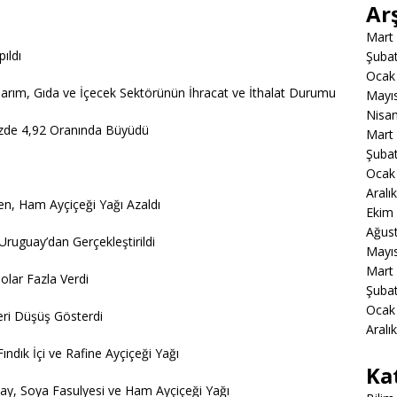
Ar
Mart
pıldı
Şuba
Ocak
 Tarım, Gıda ve İçecek Sektörünün İhracat ve İthalat Durumu
Mayı
Nisa
üzde 4,92 Oranında Büyüdü
Mart
Şuba
Ocak
Aralı
ken, Ham Ayçiçeği Yağı Azaldı
Ekim
Ağus
 Uruguay’dan Gerçekleştirildi
Mayı
Mart
olar Fazla Verdi
Şuba
Ocak
leri Düşüş Gösterdi
Aralı
ındık İçi ve Rafine Ayçiçeği Yağı
Ka
day, Soya Fasulyesi ve Ham Ayçiçeği Yağı