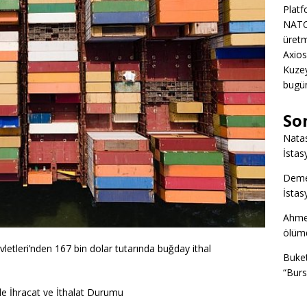
Platf
NATO
üretm
Axios
Kuze
bugün
So
Nata
İstas
Deme
İstas
Ahme
ölümd
letleri’nden 167 bin dolar tutarında buğday ithal
Buke
“Burs
de İhracat ve İthalat Durumu