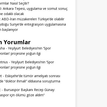
ormlar Nasıl Seçilir?
: Ankara Tepesi, uygulama ve somut sonuç
e odaklı olacak
: ABD-İran müzakereleri Türkiye’de olabilir
ydoğu Suriye’de entegrasyon uygulamasına
 başlanıyor
n Yorumlar
sha
-
Yeşilyurt Belediyesi’nin ‘Spor
yonları’ projesine yoğun ilgi
trius
-
Yeşilyurt Belediyesi’nin ‘Spor
yonları’ projesine yoğun ilgi
t
-
Eskişehir’de tümör ameliyatı sonrası
e “doktor ihmali” iddiasına soruşturma
t
-
Bursaspor Başkanı Recep Günay:
aspor için ölümü göze aldım”