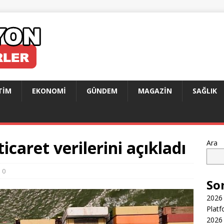
TIM
EKONOMI
GÜNDEM
MAGAZIN
SAĞLIK
ticaret verilerini açıkladı
Ara
0
So
2026 
Platf
2026 