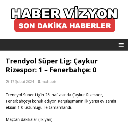
Trendyol Süper Lig: Çaykur
Rizespor: 1 – Fenerbahçe: 0
17 Şubat 2024
muhabir
Trendyol Süper Lig’in 26. haftasında Çaykur Rizespor,
Fenerbahçe’yi konuk ediyor. Karşılaşmanın ilk yarısı ev sahibi
ekibin 1-0 üstünlüğü ile tamamlandı.
Maçtan dakikalar (İlk yarı)