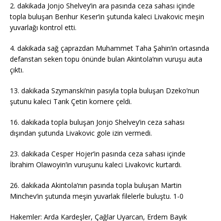
2. dakikada Jonjo Shelvey’in ara pasında ceza sahası içinde
topla buluşan Benhur Keser’in şutunda kaleci Livakovic meşin
yuvarlağı kontrol etti.
4. dakikada sağ çaprazdan Muhammet Taha Şahin’in ortasında
defanstan seken topu önünde bulan Akintola’nın vuruşu auta
çıktı.
13. dakikada Szymanski’nin pasıyla topla buluşan Dzeko’nun
şutunu kaleci Tarık Çetin kornere çeldi.
16. dakikada topla buluşan Jonjo Shelvey’in ceza sahası
dışından şutunda Livakovic gole izin vermedi.
23. dakikada Cesper Hojer’in pasında ceza sahası içinde
İbrahim Olawoyin’in vuruşunu kaleci Livakovic kurtardı.
26. dakikada Akintola’nın pasında topla buluşan Martin
Minchev’in şutunda meşin yuvarlak filelerle buluştu. 1-0
Hakemler: Arda Kardeşler, Çağlar Uyarcan, Erdem Bayık