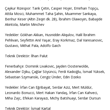
Çaykur Rizespor: Tarık Çetin, Casper Hojer, Emirhan Topçu,
Attila Mosci, Muhammet Taha Şahin, Muammer Sarıkaya,
Benhur Keser (Altin Zeqiri dk. 28), İbrahim Olawoyin, Babajide
Akintola, Martin Minchev
Yedekler: Gökhan Akkan, Husniddin Aliqulov, Halil İbrahim
Pehlivan, Seyfettin Anıl Yaşar, Eray Korkmaz, Dal Varesanovic,
Gustavo, Mithat Pala, Adolfo Gaich
Teknik Direktör: İlhan Palut
Fenerbahçe: Dominik Livakovic, Jayden Oosterwolde,
Alexander Djiku, Çağlar Söyüncü, Ferdi Kadıoğlu, İsmail Yüksek,
Sebastian Szymanski, Cengiz Ünder, Edin Dzeko
Yedekler: İrfan Can Eğribayat, Serdar Aziz, Mert Müldür,
Leonardo Bonucci, Mert Hakan Yandaş, İrfan Can Kahveci,
Miha Zajc, Efekan Karayazı, Michy Batshuayi, Serdar Dursun
Teknik Direktör: İsmail Kartal