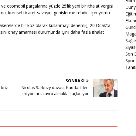
Bilim
 otomobil parçalarına yüzde 25’lik yeni bir ithalat vergisi
Düny
ma, küresel ticaret savaşını genişletme tehdidi içeriyordu.
Eğiti
Ekon
kerelerde bir koz olarak kullanmayı denemiş, 20 Ocak’ta
Gün
sını onaylamaması durumunda Çin’i daha fazla ithalat
Maga
Sağlı
Siyas
Son 
Spor
Tanıt
SONRAKI
 kriz
Nicolas Sarkozy davası: Kaddafi’den
milyonlarca avro almakla suçlanıyor