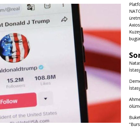
Platf
NATO
üretm
Axios
Kuze
bugün
So
Nata
İstas
Deme
İstas
Ahme
ölümd
Buke
“Burs