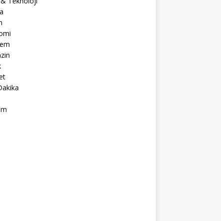
 & Teknoloji
a
m
omi
dem
zin
k
et
Dakika
ım