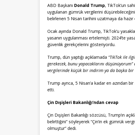
ABD Başkanı
Donald Trump
, TikTok’un sahi
uygulanan gümrük vergilerini düşürebileceğini 
belirlenen 5 Nisan tarihini uzatmaya da hazır o
Ocak ayında Donald Trump, TikTok’u yasaklama
yasanın uygulanması ertelemişti. 2024’te yasa
güvenlik gerekçelerini gösteriyordu.
Trump, dün yaptığı açıklamada
“TikTok ile ilg
gerekecek, bunu yapacaklarını düşünüyorum” d
vergilerinde küçük bir indirim ya da başka bir 
Trump ayrıca, 5 Nisan’a kadar en azından bir 
etti.
Çin Dışişleri Bakanlığı’ndan cevap
Çin Dışişleri Bakanlığı sözcüsü, Trump’ın açık
belirttiğini” söyleyerek “Çin’in ek gümrük ver
olmuştur” dedi.