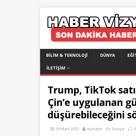
BILIM & TEKNOLOJI
DÜNYA
EĞI
İLETIŞIM
Trump, TikTok satı
Çin’e uygulanan gü
düşürebileceğini s
28 Mart 2025
muhabir
Dünya
0