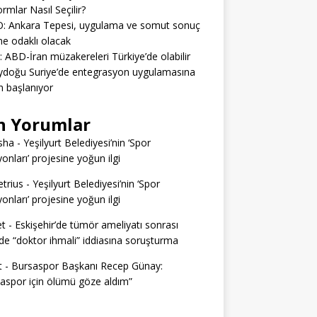
ormlar Nasıl Seçilir?
: Ankara Tepesi, uygulama ve somut sonuç
e odaklı olacak
: ABD-İran müzakereleri Türkiye’de olabilir
ydoğu Suriye’de entegrasyon uygulamasına
 başlanıyor
n Yorumlar
sha
-
Yeşilyurt Belediyesi’nin ‘Spor
yonları’ projesine yoğun ilgi
trius
-
Yeşilyurt Belediyesi’nin ‘Spor
yonları’ projesine yoğun ilgi
t
-
Eskişehir’de tümör ameliyatı sonrası
e “doktor ihmali” iddiasına soruşturma
t
-
Bursaspor Başkanı Recep Günay:
aspor için ölümü göze aldım”