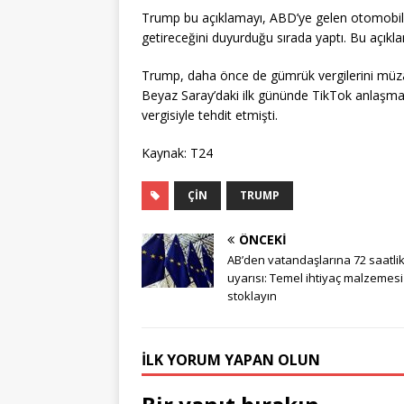
Trump bu açıklamayı, ABD’ye gelen otomobil ve
getireceğini duyurduğu sırada yaptı. Bu açıkla
Trump, daha önce de gümrük vergilerini müza
Beyaz Saray’daki ilk gününde TikTok anlaşma
vergisiyle tehdit etmişti.
Kaynak: T24
ÇIN
TRUMP
ÖNCEKI
AB’den vatandaşlarına 72 saatlik
uyarısı: Temel ihtiyaç malzemesi
stoklayın
İLK YORUM YAPAN OLUN