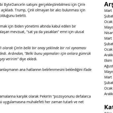
Ar
bi ByteDance’in satışını gerçekleştirebilmesi için Çin’e
açıkladı. Trump, Çinli olmayan bir alıcı bulunması için
Mart
lduğunu belirtti.
Şuba
Ocak
k için Biden yönetimi altında kabul edilen bir
Mayı
laşan mevzuat, “sat ya da yasaklan” emri için ulusal
Nisa
Mart
Şuba
ili olarak Çin’in belki bir onay şeklinde bir rol oynaması
Ocak
edi. Ardından, “Belki bunu yapmaları için onlara gümrük
Aralı
şey veririm”
diye ekledi.
Ekim
Ağus
anlaşmanın ana hatlarının belirlenmesini beklediğini ifade
Mayı
Mart
Şuba
Ocak
Aralı
lamalarına karşılık olarak Pekin’in “pozisyonunu defalarca
gisi uygulamasına muhalefeti her zaman tutarlı ve net
Ka