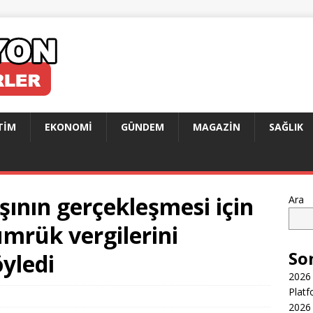
TIM
EKONOMI
GÜNDEM
MAGAZIN
SAĞLIK
şının gerçekleşmesi için
Ara
mrük vergilerini
So
öyledi
2026 
Platf
2026 