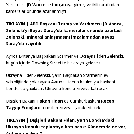
Yardımcısı
JD Vance
ile tartışmaya girmiş ve ikili tarafından
kameralar önünde azarlanmıştı.
TIKLAYIN | ABD Başkanı Trump ve Yardımcısı JD Vance,
Zelenski’yi Beyaz Saray’da kameralar önünde azarladı |
Zelenski, mineral anlaşmasını imzalamadan Beyaz
Saray’dan ayrıldı
Ayrıca Britanya Başbakanı Starmer ve Ukrayna lideri Zelenski,
bugün içinde Downing Street’te bir araya gelecek.
Ukraynalı lider Zelenski, yarın Başbakan Starmer’ın ev
sahipliğinde çok sayıda Avrupalı liderin katılımıyla başkent
Londra’da yapılacak Ukrayna konulu zirveye katılacak.
Dışişleri Bakanı
Hakan Fidan
da Cumhurbaşkanı
Recep
Tayyip Erdoğan
‘ı temsilen zirveye iştirak edecek.
TIKLAYIN | Dışişleri Bakanı Fidan, yarın Londra’daki
Ukrayna konulu toplantıya katılacak: Gündemde ne var,
Ankara ne diyor?