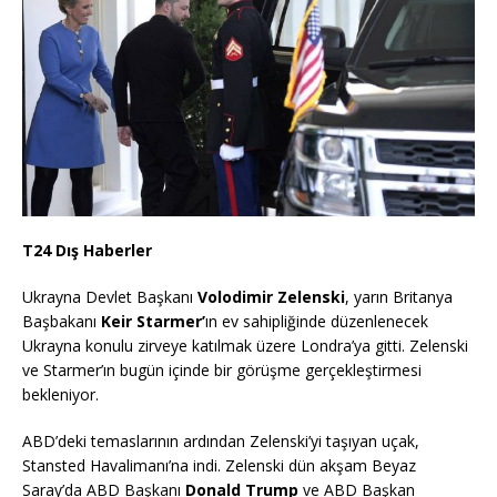
T24 Dış Haberler
Ukrayna Devlet Başkanı
Volodimir Zelenski
, yarın Britanya
Başbakanı
Keir Starmer’
ın ev sahipliğinde düzenlenecek
Ukrayna konulu zirveye katılmak üzere Londra’ya gitti. Zelenski
ve Starmer’ın bugün içinde bir görüşme gerçekleştirmesi
bekleniyor.
ABD’deki temaslarının ardından Zelenski’yi taşıyan uçak,
Stansted Havalimanı’na indi. Zelenski dün akşam Beyaz
Saray’da ABD Başkanı
Donald Trump
ve ABD Başkan