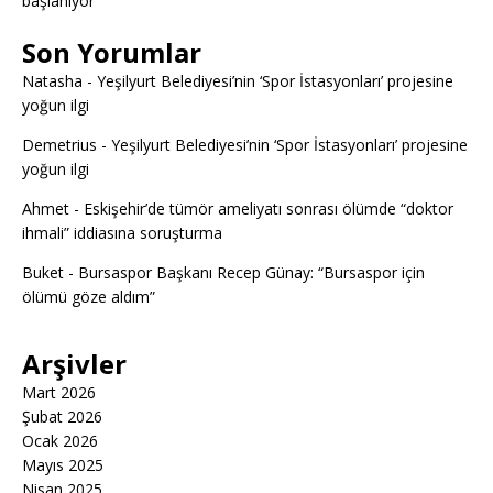
başlanıyor
Son Yorumlar
Natasha
-
Yeşilyurt Belediyesi’nin ‘Spor İstasyonları’ projesine
yoğun ilgi
Demetrius
-
Yeşilyurt Belediyesi’nin ‘Spor İstasyonları’ projesine
yoğun ilgi
Ahmet
-
Eskişehir’de tümör ameliyatı sonrası ölümde “doktor
ihmali” iddiasına soruşturma
Buket
-
Bursaspor Başkanı Recep Günay: “Bursaspor için
ölümü göze aldım”
Arşivler
Mart 2026
Şubat 2026
Ocak 2026
Mayıs 2025
Nisan 2025