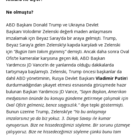
Ne olmuştu?
ABD Başkanı Donald Trump ve Ukrayna Devlet
Başkanı Volodimir Zelenski değerli maden anlaşmasını
imzalamak için Beyaz Saray’da bir araya gelmişti. Trump,
Beyaz Saray’a gelen Zelenski’yi kapıda karşıladı ve Zelenski
için
“Bugün tam takım giyinmiş”
demişti. Ancak daha sonra Oval
Ofis’te kameralar karşısına geçen ikili, ABD Başkan
Yardımcısı JD Vance’in de yanlarında olduğu dakikalarda
tartışmaya başlamıştı. Zelenski, Trump öncesi başkanlar da
dahil ABD yönetiminin, Rusya Devlet Başkanı
Vladimir Putin
‘i
durdurmadığından şikayet etmesi esnasında görüşmede hazır
bulunan Başkan Yardımcısı JD Vance,
“Sayın Başkan, Amerikan
medyasının önünde bu konuyu gündeme getirmeye çalışmak için
Oval Ofis’e gelmeniz, bence saygısızlık.”
diye tepki göstermişti.
Bunun üzerine Trump, Zelenski’ye
“Ya bu anlaşmayı
imzalarsınız ya da biz yokuz. 3. Dünya Savaşı ile kumar
oynuyorsun. Bize ne hissedeceğimizi söyleme. Bir sorunu çözmeye
çalışıyoruz. Bize ne hissedeceğimizi söyleme çünkü bunu tam