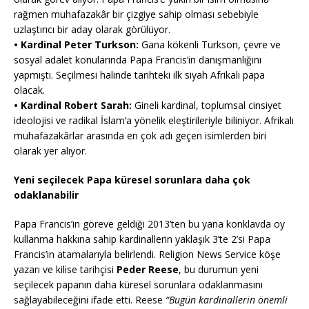
rağmen muhafazakâr bir çizgiye sahip olması sebebiyle
uzlaştırıcı bir aday olarak görülüyor.
•⁠ ⁠Kardinal Peter Turkson:
Gana kökenli Turkson, çevre ve
sosyal adalet konularında Papa Francis’in danışmanlığını
yapmıştı. Seçilmesi halinde tarihteki ilk siyah Afrikalı papa
olacak.
•⁠ ⁠Kardinal Robert Sarah:
Gineli kardinal, toplumsal cinsiyet
ideolojisi ve radikal İslam’a yönelik eleştirileriyle biliniyor. Afrikalı
muhafazakârlar arasında en çok adı geçen isimlerden biri
olarak yer alıyor.
Yeni seçilecek Papa küresel sorunlara daha çok
odaklanabilir
Papa Francis’in göreve geldiği 2013’ten bu yana konklavda oy
kullanma hakkına sahip kardinallerin yaklaşık 3’te 2’si Papa
Francis’in atamalarıyla belirlendi. Religion News Service köşe
yazarı ve kilise tarihçisi
Peder Reese
, bu durumun yeni
seçilecek papanın daha küresel sorunlara odaklanmasını
sağlayabileceğini ifade etti. Reese
“Bugün kardinallerin önemli