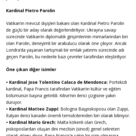
Kardinal Pietro Parolin
Vatikan’ın mevcut dışişleri bakanı olan Kardinal Pietro Parolin
de güçlü bir aday olarak değerlendiriliyor. Ukrayna savaşı
sürecinde Vatikan’ın diplomatik girişimlerinin mimarlarından biri
olan Parolin, deneyimli bir arabulucu olarak öne çıkıyor. Ancak
Londra’da yaşanan tartışmalı bir emlak yatırımı sürecinde adı
geçen Parolin, bu nedenle bazı çevreler tarafından eleştiriliyor.
Öne çıkan diğer isimler
•⁠ ⁠Kardinal Jose Tolentino Calaca de Mendonca:
Portekizli
kardinal, Papa Francis tarafından Vatikan’ın kültür ve eğitim
bölümünün başına getirildi. Kilise’nin ilerici çizgisine yakın
duruyor.
•⁠ ⁠Kardinal Matteo Zuppi:
Bologna Başpiskoposu olan Zuppi,
İtalyan ilerici kanadın önemli temsilcilerinden biri olarak biliniyor.
•⁠ ⁠Kardinal Mario Grech:
Malta kökenli olan Grech,
piskoposlardan oluşan dini meclisin (sinod) genel sekreteri
olarak görev alıyor. Papa Francis’e yakın bir isim olmasına