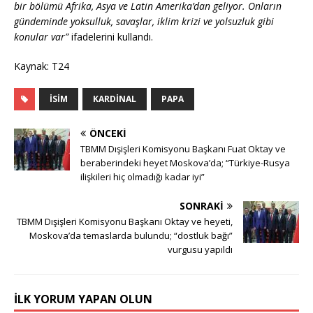
bir bölümü Afrika, Asya ve Latin Amerika’dan geliyor. Onların
gündeminde yoksulluk, savaşlar, iklim krizi ve yolsuzluk gibi
konular var”
ifadelerini kullandı.
Kaynak: T24
İSIM
KARDINAL
PAPA
ÖNCEKI
TBMM Dışişleri Komisyonu Başkanı Fuat Oktay ve
beraberindeki heyet Moskova’da; “Türkiye-Rusya
ilişkileri hiç olmadığı kadar iyi”
SONRAKI
TBMM Dışişleri Komisyonu Başkanı Oktay ve heyeti,
Moskova’da temaslarda bulundu; “dostluk bağı”
vurgusu yapıldı
İLK YORUM YAPAN OLUN